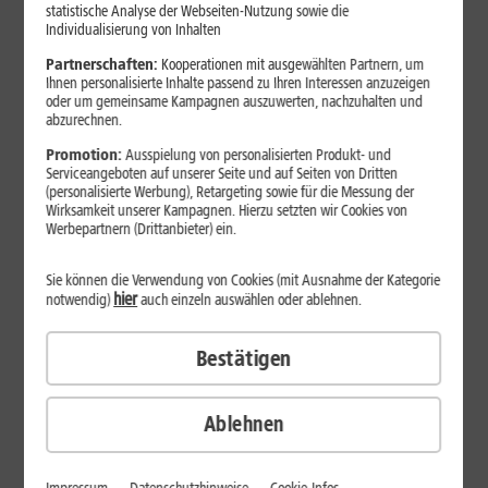
Jetzt unterbrechungsfrei ins sehr gute Netz wechseln.
statistische Analyse der Webseiten-Nutzung sowie die
Individualisierung von Inhalten
Ohne doppelte Kosten.*
Partnerschaften:
Kooperationen mit ausgewählten Partnern, um
Ihnen personalisierte Inhalte passend zu Ihren Interessen anzuzeigen
oder um gemeinsame Kampagnen auszuwerten, nachzuhalten und
abzurechnen.
Promotion:
Ausspielung von personalisierten Produkt- und
Serviceangeboten auf unserer Seite und auf Seiten von Dritten
(personalisierte Werbung), Retargeting sowie für die Messung der
Wirksamkeit unserer Kampagnen. Hierzu setzten wir Cookies von
Werbepartnern (Drittanbieter) ein.
Sie können die Verwendung von Cookies (mit Ausnahme der Kategorie
hier
notwendig)
auch einzeln auswählen oder ablehnen.
Bestätigen
29
,
99
€/Monat*
ab
dauerhaft
Ablehnen
Verfügbarkeit prüfen