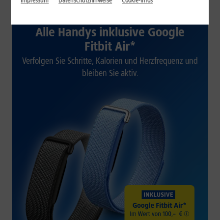
Impressum
Datenschutzhinweise
Cookie-Infos
1&1 SOMMER-SPECIAL
Alle Handys inklusive Google
Fitbit Air*
Verfolgen Sie Schritte, Kalorien und Herzfrequenz und
bleiben Sie aktiv.