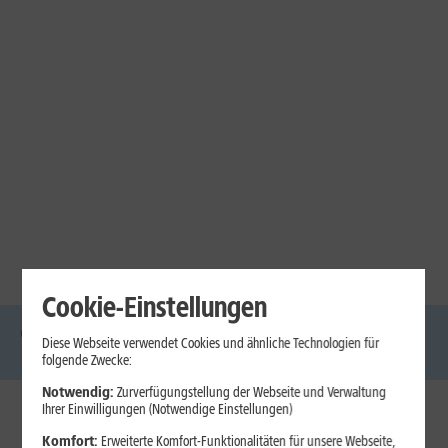
Cookie-Einstellungen
Diese Webseite verwendet Cookies und ähnliche Technologien für
DSL
Glasfaser
Internet
Handys
Mobilfunk-
Laptops
Tablets
folgende Zwecke:
Tarife
Notwendig:
Zurverfügungstellung der Webseite und Verwaltung
Ihrer Einwilligungen (Notwendige Einstellungen)
1&1 Internet
Komfort:
Erweiterte Komfort-Funktionalitäten für unsere Webseite,