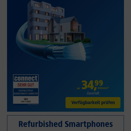
34
,
99
€/Monat*
ab
dauerhaft
Verfügbarkeit prüfen
Refurbished Smartphones