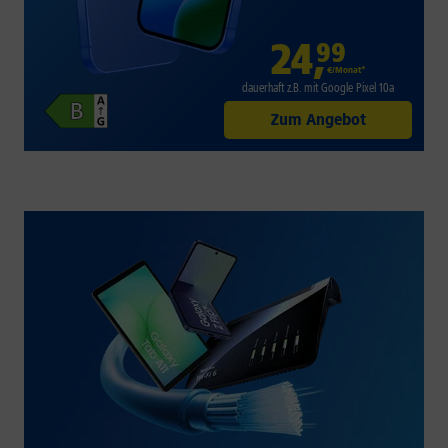
24
,
99
€/Monat*
dauerhaft z.B. mit Google Pixel 10a
Zum Angebot